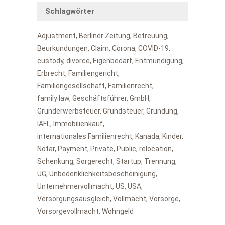
Schlagwörter
Adjustment
Berliner Zeitung
Betreuung
Beurkundungen
Claim
Corona
COVID-19
custody
divorce
Eigenbedarf
Entmündigung
Erbrecht
Familiengericht
Familiengesellschaft
Familienrecht
family law
Geschäftsführer
GmbH
Grunderwerbsteuer
Grundsteuer
Gründung
IAFL
Immobilienkauf
internationales Familienrecht
Kanada
Kinder
Notar
Payment
Private
Public
relocation
Schenkung
Sorgerecht
Startup
Trennung
UG
Unbedenklichkeitsbescheinigung
Unternehmervollmacht
US
USA
Versorgungsausgleich
Vollmacht
Vorsorge
Vorsorgevollmacht
Wohngeld