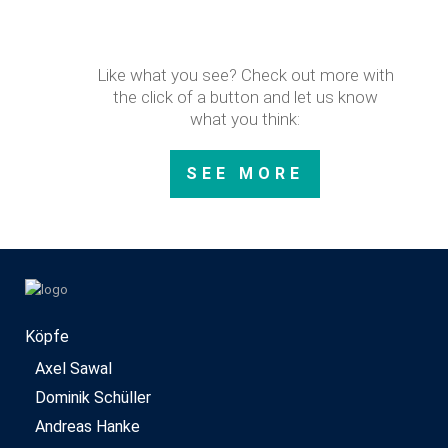
Like what you see? Check out more with
the click of a button and let us know
what you think:
SEE MORE
Köpfe
Axel Sawal
Dominik Schüller
Andreas Hanke