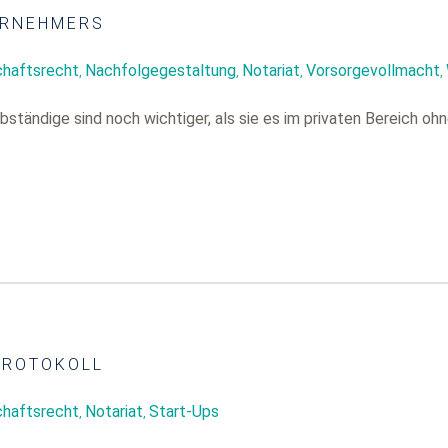
ERNEHMERS
chaftsrecht
Nachfolgegestaltung
Notariat
Vorsorgevollmacht
,
,
,
,
tändige sind noch wichtiger, als sie es im privaten Bereich oh
PROTOKOLL
chaftsrecht
Notariat
Start-Ups
,
,