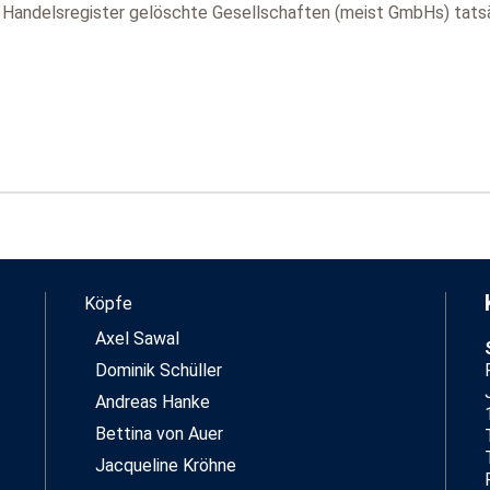
m Handelsregister gelöschte Gesellschaften (meist GmbHs) tat
Köpfe
Axel Sawal
Dominik Schüller
Andreas Hanke
Bettina von Auer
Jacqueline Kröhne