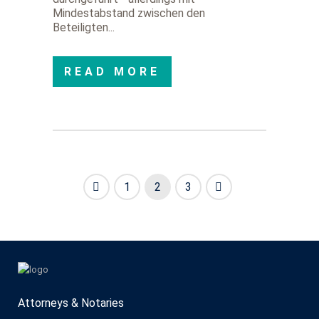
Mindestabstand zwischen den
Beteiligten...
READ MORE
1
2
3
Attorneys & Notaries