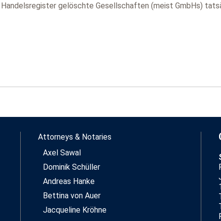
m Handelsregister gelöschte Gesellschaften (meist GmbHs) tat
Attorneys & Notaries
Axel Sawal
Dominik Schüller
Andreas Hanke
Bettina von Auer
Jacqueline Kröhne