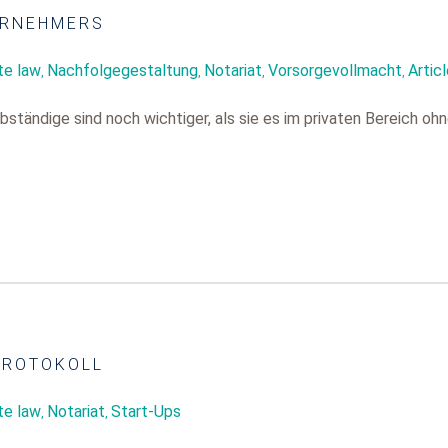
ERNEHMERS
te law
Nachfolgegestaltung
Notariat
Vorsorgevollmacht
Artic
,
,
,
,
tändige sind noch wichtiger, als sie es im privaten Bereich oh
PROTOKOLL
te law
Notariat
Start-Ups
,
,