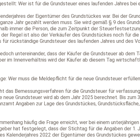
estellt: Wer ist für die Grundsteuer eines laufenden Jahres bei
alenderjahres der Eigentümer des Grundstückes war. Bei der Grun
s ganze Jahr gezahlt werden muss. Sie wird gemäß § 9 des Gru
shalb immer die Person, die zum Zeitpunkt der Steuerfestsetzu
 der Regel ist also der Verkäufer des Grundstückes noch für die
 für rückständige Grundsteuer des laufenden Jahres und des Vor
n jedoch untereinander, dass der Käufer die Grundsteuer ab dem
er im Innenverhältnis wird der Käufer ab diesem Tag wirtschaftl
age: Wer muss die Meldepflicht für die neue Grundsteuer erfülle
t das Bemessungsverfahren für die Grundsteuer für verfassungs
ie neue Grundsteuer wird ab dem Jahr 2025 berechnet. Bis zum 
nzamt Angaben zur Lage des Grundstückes, Grundstücksfläche,
menhang häufig die Frage erreicht, wer bei einem unterjährigen 
er hat festgelegt, dass der Stichtag für die Angaben der 1. Jan
 des Kalenderjahres 2022 der Eigentümer des Grundstückes gewes