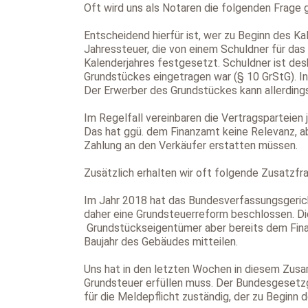
Oft wird uns als Notaren die folgenden Frage g
Entscheidend hierfür ist, wer zu Beginn des K
Jahressteuer, die von einem Schuldner für da
Kalenderjahres festgesetzt. Schuldner ist de
Grundstückes eingetragen war (§ 10 GrStG). In
Der Erwerber des Grundstückes kann allerdings
Im Regelfall vereinbaren die Vertragsparteie
Das hat ggü. dem Finanzamt keine Relevanz, ab
Zahlung an den Verkäufer erstatten müssen.
Zusätzlich erhalten wir oft folgende Zusatzfr
Im Jahr 2018 hat das Bundesverfassungsgerich
daher eine Grundsteuerreform beschlossen. D
Grundstückseigentümer aber bereits dem Fina
Baujahr des Gebäudes mitteilen.
Uns hat in den letzten Wochen in diesem Zusam
Grundsteuer erfüllen muss. Der Bundesgesetzgeb
für die Meldepflicht zuständig, der zu Beginn