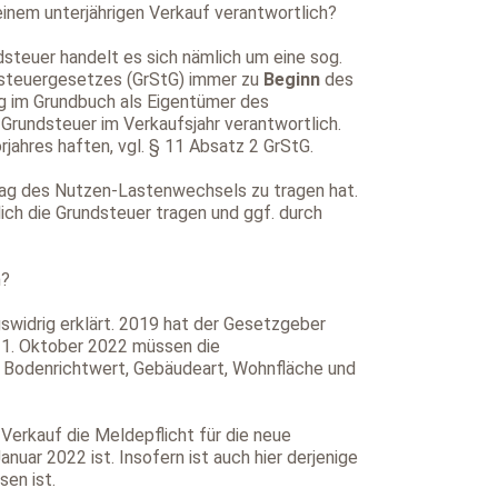
 einem unterjährigen Verkauf verantwortlich?
dsteuer handelt es sich nämlich um eine sog.
ndsteuergesetzes (GrStG) immer zu
Beginn
des
ng im Grundbuch als Eigentümer des
 Grundsteuer im Verkaufsjahr verantwortlich.
jahres haften, vgl. § 11 Absatz 2 GrStG.
 Tag des Nutzen-Lastenwechsels zu tragen hat.
ich die Grundsteuer tragen und ggf. durch
n?
widrig erklärt. 2019 hat der Gesetzgeber
31. Oktober 2022 müssen die
 Bodenrichtwert, Gebäudeart, Wohnfläche und
Verkauf die Meldepflicht für die neue
uar 2022 ist. Insofern ist auch hier derjenige
en ist.